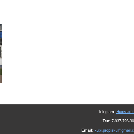
Telegram:
Нажмите 
Тел:
7-937-796-30
Email:
kupi.propisku@gmail.