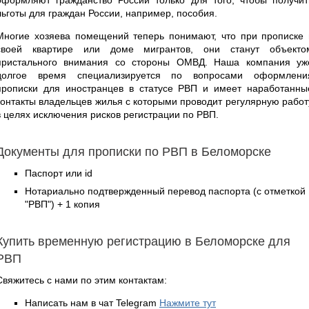
льготы для граждан России, например, пособия.
Многие хозяева помещений теперь понимают, что при прописке 
своей квартире или доме мигрантов, они станут объекто
пристального внимания со стороны ОМВД. Наша компания уж
долгое время специализируется по вопросами оформлени
прописки для иностранцев в статусе РВП и имеет наработанны
контакты владельцев жилья с которыми проводит регулярную работ
в целях исключения рисков регистрации по РВП.
Документы для прописки по РВП в Беломорске
Паспорт или id
Нотариально подтвержденный перевод паспорта (с отметкой
"РВП") + 1 копия
Купить временную регистрацию в Беломорске для
РВП
Свяжитесь с нами по этим контактам:
Написать нам в чат Telegram
Нажмите тут