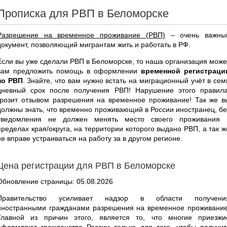
Прописка для РВП в Беломорске
Разрешение на временное проживание (РВП)
– очень важны
документ, позволяющий мигрантам жить и работать в РФ.
Если вы уже сделали РВП в Беломорске, то наша организация може
вам предложить помощь в оформлении
временной регистраци
по РВП
. Знайте, что вам нужно встать на миграционный учёт в сем
дневный срок после получения РВП! Нарушение этого правила
грозит отзывом разрешения на временное проживание! Так же в
должны знать, что временно проживающий в России иностранец, бе
уведомления не должен менять место своего проживания 
пределах края/округа, на территории которого выдано РВП, а так ж
не вправе устраиваться на работу за в другом регионе.
Цена регистрации для РВП в Беломорске
Обновление страницы: 05.08.2026
Правительство усиливает надзор в области получени
иностранными гражданами разрешения на временное проживание
Главной из причин этого, является то, что многие приезжи
оформляют гражданство России только для того, чтобы получит