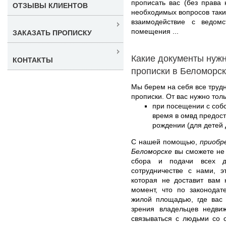
прописать вас (без права
ОТЗЫВЫ КЛИЕНТОВ
необходимых вопросов таки
взаимодействие с ведом
помещения ...
ЗАКАЗАТЬ ПРОПИСКУ
Какие документы нуж
КОНТАКТЫ
прописки в Беломорс
Мы берем на себя все труд
прописки. От вас нужно толь
при посещении с соб
время в омвд предост
рождении (для детей д
С нашей помощью,
приобр
Беломорске
вы сможете не 
сбора и подачи всех д
сотрудничестве с нами, э
которая не доставит вам 
момент, что по законодат
жилой площадью, где вас 
зрения владельцев недви
связываться с людьми со 